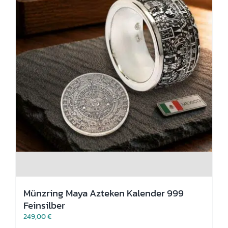
werden
Münzring Maya Azteken Kalender 999
Feinsilber
249,00
€