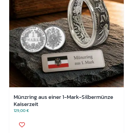
der
Produktseite
gewählt
werden
Münzring aus einer 1-Mark-Silbermünze
Kaiserzeit
129,00
€
Dieses
Produkt
weist