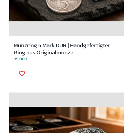
Münzring 5 Mark DDR | Handgefertigter
Ring aus Originalmünze
89,00
€
Dieses
Produkt
weist
mehrere
Varianten
auf.
Die
Optionen
können
auf
der
Produktseite
gewählt