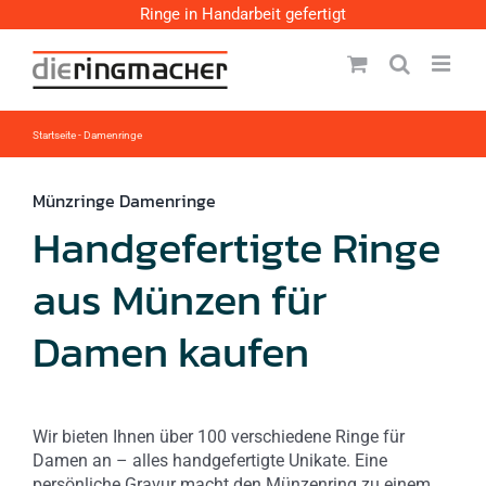
Zum
Ringe in Handarbeit gefertigt
Inhalt
springen
Startseite
-
Damenringe
Münzringe Damenringe
Handgefertigte Ringe
aus Münzen für
Damen kaufen
Wir bieten Ihnen über 100 verschiedene Ringe für
Damen an – alles handgefertigte Unikate. Eine
persönliche Gravur macht den Münzenring zu einem