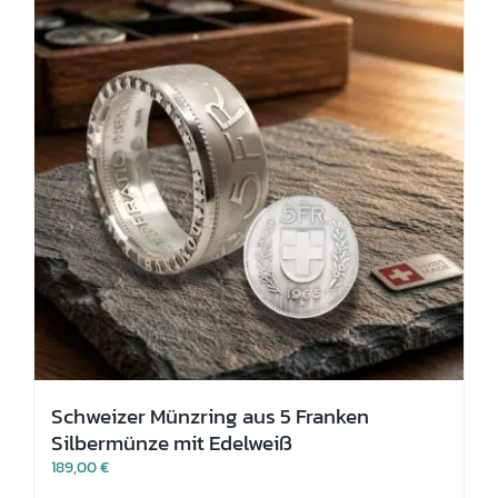
Optionen
können
auf
der
Produktseite
gewählt
werden
Schweizer Münzring aus 5 Franken
Silbermünze mit Edelweiß
189,00
€