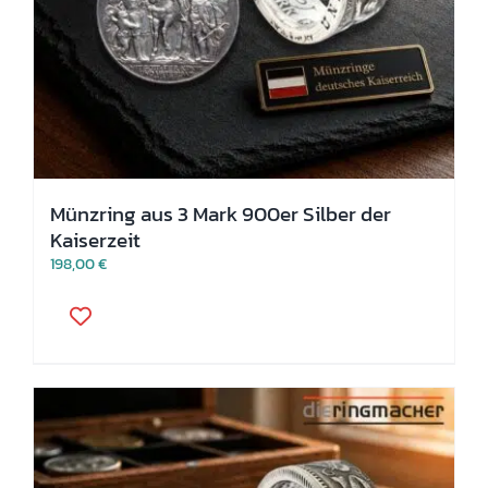
Münzring aus 3 Mark 900er Silber der
Kaiserzeit
198,00
€
Dieses
Produkt
weist
mehrere
Varianten
auf.
Die
Optionen
können
auf