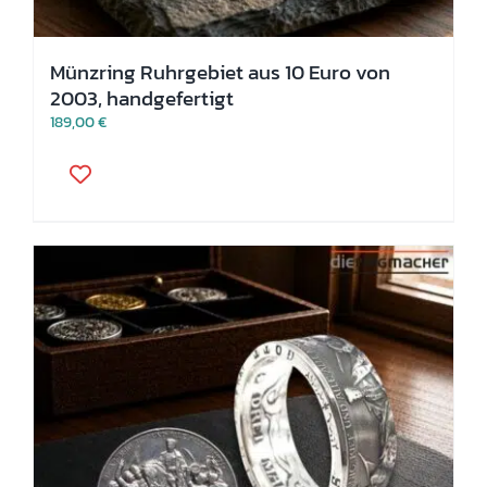
Münzring Ruhrgebiet aus 10 Euro von
2003, handgefertigt
189,00
€
Dieses
Produkt
weist
mehrere
Varianten
auf.
Die
Optionen
können
auf
der
Produktseite
gewählt
werden