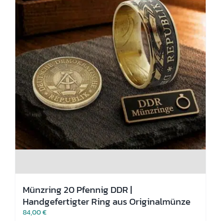
gewählt
werden
Münzring 20 Pfennig DDR |
Handgefertigter Ring aus Originalmünze
84,00
€