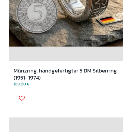
Münzring, handgefertigter 5 DM Silberring
(1951–1974)
109,00
€
Dieses
Produkt
weist
mehrere
Varianten
auf.
Die
Optionen